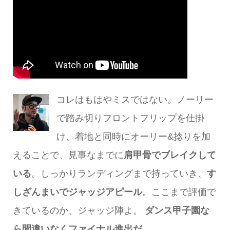
コレはもはやミスではない。ノーリー
で踏み切りフロントフリップを仕掛
け、着地と同時にオーリー&捻りを加
えることで、見事なまでに
肩甲骨でブレイクして
いる
。しっかりランディングまで持っていき、
す
しざんまいでジャッジアピール
。ここまで評価で
きているのか、ジャッジ陣よ。
ダンス甲子園な
ら間違いなくファイナル進出だ
。