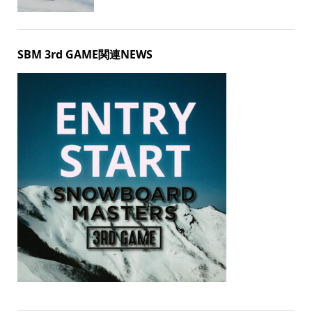
SBM 3rd GAME関連NEWS