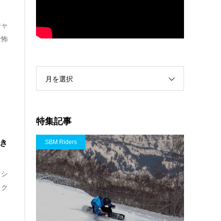
ジャ
は怖
月を選択
特集記事
おき
SBM Riders
ッシ
ック