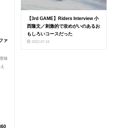
【3rd GAME】Riders Interview 小
西隆文／刺激的で攻めがいのあるお
もしろいコースだった
ファ
2022.07.16
た意味
換え
60