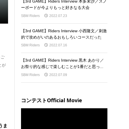
【3rd GAME】Riders Interview 本多未沙／スノ
ーボードが今よりもっと好きなる大会
SBM Riders
2022.07.23
【3rd GAME】Riders Interview 小西隆文／刺激
的で攻めがいのあるおもしろいコースだった
SBM Riders
2022.07.16
をご
【3rd GAME】Riders Interview 黒木 あかり／
とが
お祭り的な感じで楽しむことが1番だと思っ...
SBM Riders
2022.07.09
コンテストOfficial Movie
うま