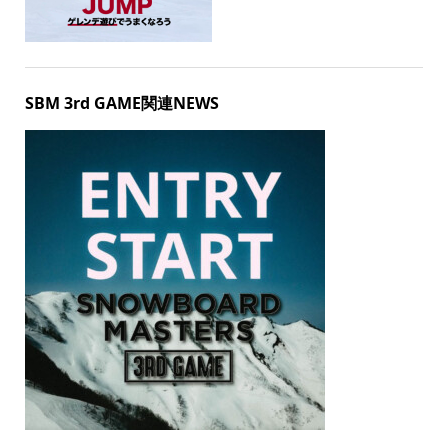
SBM 3rd GAME関連NEWS