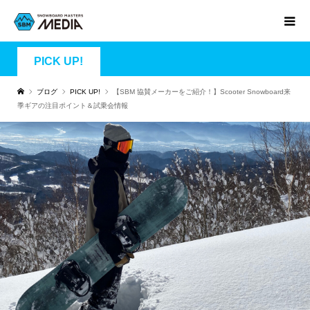
PICK UP!
ブログ
PICK UP!
【SBM 協賛メーカーをご紹介！】Scooter Snowboard来
季ギアの注目ポイント＆試乗会情報