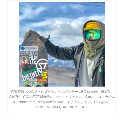
平間和徳（ひらま・かずのり）// スポンサー：BC-stream、FLUX 、
SMITH、COLLECT MANIA、マツモトワックス、Skitzo、スノサウル
ス、apple rind、sony action cam、エイアンドエフ、Halagear、
SBM、R-LABO、INFINITY、UCC