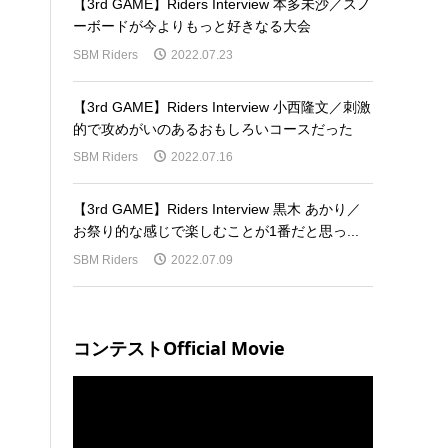
【3rd GAME】Riders Interview 本多未沙／スノ
ーボードが今よりもっと好きなる大会
SBM Riders
2022.07.23
【3rd GAME】Riders Interview 小西隆文／刺激
的で攻めがいのあるおもしろいコースだった
SBM Riders
2022.07.16
【3rd GAME】Riders Interview 黒木 あかり／
お祭り的な感じで楽しむことが1番だと思っ...
SBM Riders
2022.07.09
コンテストOfficial Movie