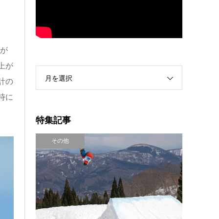
能が
上が
月を選択
計の
時に
特集記事
その他