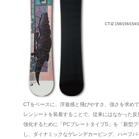
CT-IZ 158/156/154/
CTをベースに、浮遊感と飛びやすさ、強さを求めて
レンシートを装着することで、従来にはなかった反
強化するために「PCプレートタイプS」を「新型プ
し、ダイナミックなゲレンデカービング、ハーフパ