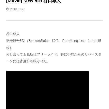
[Movie] MEN 5th 谷口尊人
2018.07.20
谷口尊人
男子総合5位（BankedSlalom 19位、Freeriding 1位、Jump 15
位）
何と言っても見所はフリーライド。特に0:49からのリバースタ
ーンには皆度肝を抜かれた。