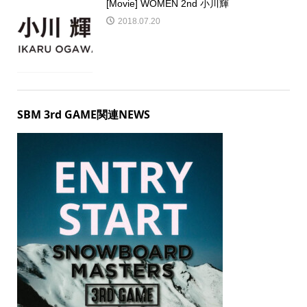
[Movie] WOMEN 2nd 小川輝
2018.07.20
SBM 3rd GAME関連NEWS